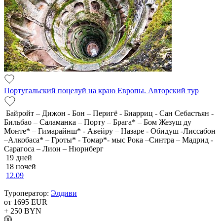
Португальский поцелуй на краю Европы. Авторский тур
Байройт – Дижон - Бон – Перигё - Биарриц - Сан Себастьян -
Бильбао – Саламанка – Порту – Брага* – Бом Жезуш ду
Монте* – Гимарайнш* - Авейру – Назаре - Обидуш -Лиссабон
–Алкобаса* – Гроты* - Томар*- мыс Рока –Синтра – Мадрид -
Сарагоса – Лион – Нюрнберг
19 дней
18 ночей
12.09
Туроператор:
Элдиви
от 1695
EUR
+ 250
BYN