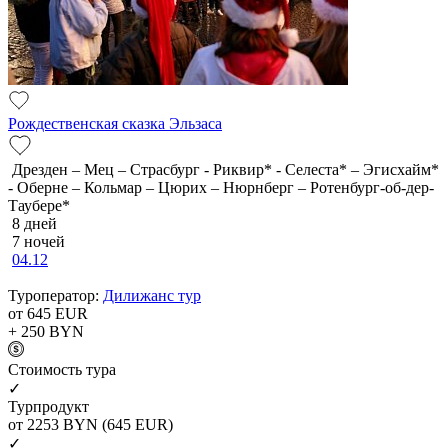
Рождественская сказка Эльзаса
Дрезден – Мец – Страсбург - Риквир* - Селеста* – Эгисхайм*
- Оберне – Кольмар – Цюрих – Нюрнберг – Ротенбург-об-дер-
Таубере*
8 дней
7 ночей
04.12
Туроператор:
Дилижанс тур
от 645
EUR
+ 250
BYN
Cтоимость тура
✓
Турпродукт
от 2253
BYN
(645 EUR)
✓