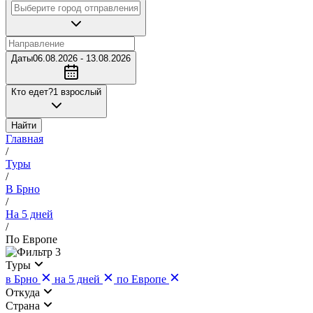
Даты
06.08.2026 - 13.08.2026
Кто едет?
1 взрослый
Найти
Главная
/
Туры
/
В Брно
/
На 5 дней
/
По Европе
3
Туры
в Брно
на 5 дней
по Европе
Откуда
Страна