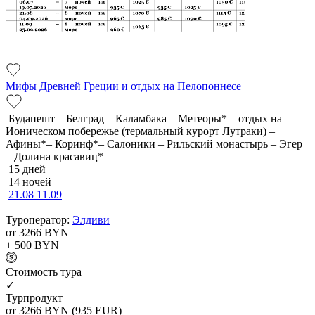
Мифы Древней Греции и отдых на Пелопоннесе
Будапешт – Белград – Каламбака – Метеоры* – отдых на
Ионическом побережье (термальный курорт Лутраки) –
Афины*– Коринф*– Салоники – Рильский монастырь – Эгер
– Долина красавиц*
15 дней
14 ночей
21.08
11.09
Туроператор:
Элдиви
от 3266
BYN
+ 500
BYN
Cтоимость тура
✓
Турпродукт
от 3266
BYN
(935 EUR)