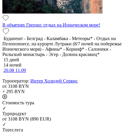
В объятиях Греции: отдых на Ионическом море!
Будапешт - Белград - Каламбака - Метеоры* - Отдых на
Пелопоннесе, на курорте Лутраки (8/7 ночей на побережье
Ионического моря) - Афины* - Коринф* - Салоники -
Рильский монастырь - Эгер - Долина красавиц*
15 дней
14 ночей
20.08
11.09
Туроператор:
Интер Холидей Сервис
от 3108
BYN
+ 295
BYN
Cтоимость тура
✓
Турпродукт
от 3108
BYN
(890 EUR)
✓
Туруслуга