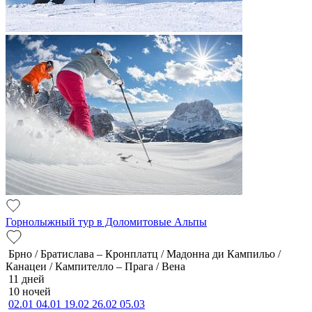
Горнолыжный тур в Доломитовые Альпы
Брно / Братислава – Кронплатц / Мадонна ди Кампильо /
Канацеи / Кампителло – Прага / Вена
11 дней
10 ночей
02.01
04.01
19.02
26.02
05.03