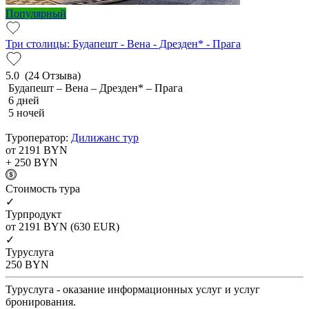
Популярный
Три столицы: Будапешт - Вена - Дрезден* - Прага
5.0
(24 Отзыва)
Будапешт – Вена – Дрезден* – Прага
6 дней
5 ночей
Туроператор:
Дилижанс тур
от 2191
BYN
+ 250
BYN
Cтоимость тура
✓
Турпродукт
от 2191
BYN
(630 EUR)
✓
Туруслуга
250
BYN
Туруслуга - оказание информационных услуг и услуг
бронирования.