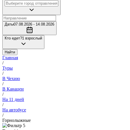
Даты
07.08.2026 - 14.08.2026
Кто едет?
1 взрослый
Найти
Главная
/
Туры
/
В Чехию
/
В Канацеи
/
На 11 дней
/
На автобусе
/
Горнолыжные
5