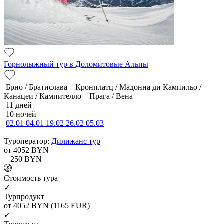
Горнолыжный тур в Доломитовые Альпы
Брно / Братислава – Кронплатц / Мадонна ди Кампильо /
Канацеи / Кампителло – Прага / Вена
11 дней
10 ночей
02.01
04.01
19.02
26.02
05.03
Туроператор:
Дилижанс тур
от 4052
BYN
+ 250
BYN
Cтоимость тура
✓
Турпродукт
от 4052
BYN
(1165 EUR)
✓