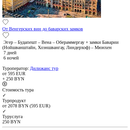
От Венгерских вин до баварских замков
Эгер – Будапешт – Вена – Обераммергау + замки Баварии
(Нойшванштайн, Хоэншвангау, Линдерхоф) – Мюнхен
7 дней
6 ночей
Туроператор:
Дилижанс тур
от 595
EUR
+ 250
BYN
Cтоимость тура
✓
Турпродукт
от 2078
BYN
(595 EUR)
✓
Туруслуга
250
BYN