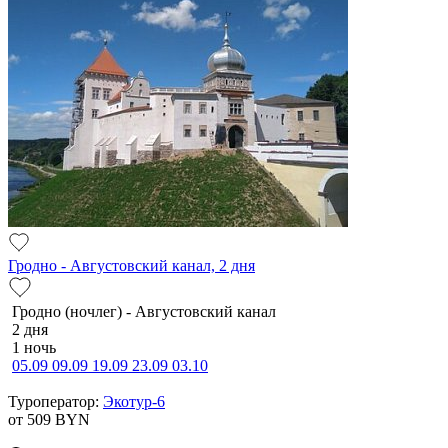
Гродно - Августовский канал, 2 дня
Гродно (ночлег) - Августовский канал
2 дня
1 ночь
05.09
09.09
19.09
23.09
03.10
Туроператор:
Экотур-6
от 509
BYN