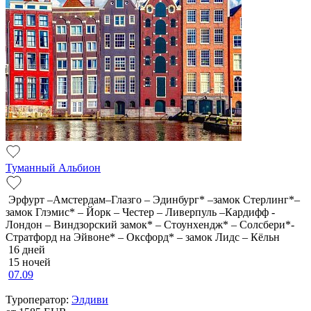
Туманный Альбион
Эрфурт –Амстердам–Глазго – Эдинбург* –замок Стерлинг*–
замок Глэмис* – Йорк – Честер – Ливерпуль –Кардифф -
Лондон – Виндзорский замок* – Стоунхендж* – Солсбери*-
Стратфорд на Эйвоне* – Оксфорд* – замок Лидс – Кёльн
16 дней
15 ночей
07.09
Туроператор:
Элдиви