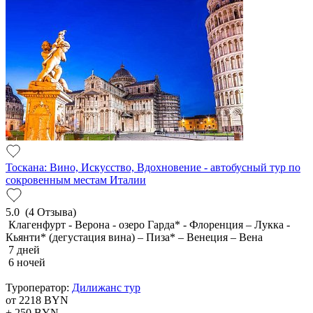
Тоскана: Вино, Искусство, Вдохновение - автобусный тур по
сокровенным местам Италии
5.0
(4 Отзыва)
Клагенфурт - Верона - озеро Гарда* - Флоренция – Лукка -
Кьянти* (дегустация вина) – Пиза* – Венеция – Вена
7 дней
6 ночей
Туроператор:
Дилижанс тур
от 2218
BYN
+ 250
BYN