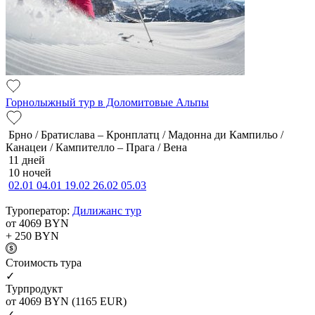
Горнолыжный тур в Доломитовые Альпы
Брно / Братислава – Кронплатц / Мадонна ди Кампильо /
Канацеи / Кампителло – Прага / Вена
11 дней
10 ночей
02.01
04.01
19.02
26.02
05.03
Туроператор:
Дилижанс тур
от 4069
BYN
+ 250
BYN
Cтоимость тура
✓
Турпродукт
от 4069
BYN
(1165 EUR)
✓