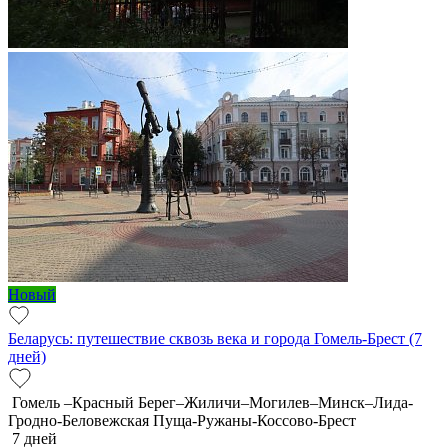
Новый
Беларусь: путешествие сквозь века и города Гомель-Брест (7
дней)
Гомель –Красный Берег–Жиличи–Могилев–Минск–Лида-
Гродно-Беловежская Пуща-Ружаны-Коссово-Брест
7 дней