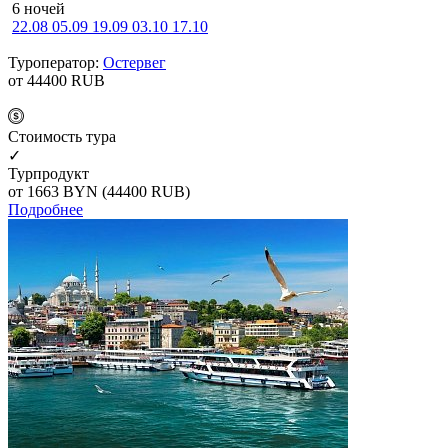
6 ночей
22.08
05.09
19.09
03.10
17.10
Туроператор:
Остервег
от 44400
RUB
Cтоимость тура
✓
Турпродукт
от 1663
BYN
(44400 RUB)
Подробнее