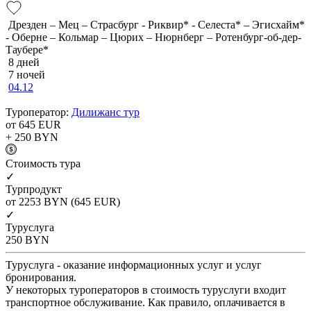
Дрезден – Мец – Страсбург - Риквир* - Селеста* – Эгисхайм*
- Оберне – Кольмар – Цюрих – Нюрнберг – Ротенбург-об-дер-
Таубере*
8 дней
7 ночей
04.12
Туроператор:
Дилижанс тур
от 645
EUR
+ 250
BYN
Cтоимость тура
✓
Турпродукт
от 2253
BYN
(645 EUR)
✓
Туруслуга
250
BYN
Туруслуга - оказание информационных услуг и услуг
бронирования.
У некоторых туроператоров в стоимость туруслуги входит
транспортное обслуживание. Как правило, оплачивается в