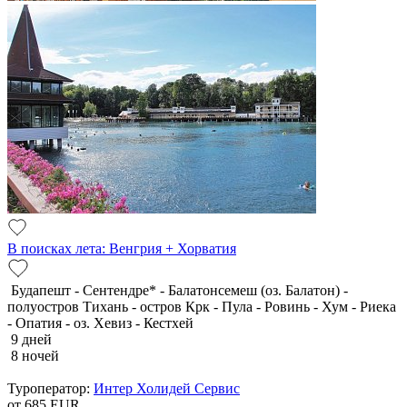
В поисках лета: Венгрия + Хорватия
Будапешт - Сентендре* - Балатонсемеш (оз. Балатон) -
полуостров Тихань - остров Крк - Пула - Ровинь - Хум - Риека
- Опатия - оз. Хевиз - Кестхей
9 дней
8 ночей
Туроператор:
Интер Холидей Сервис
от 685
EUR