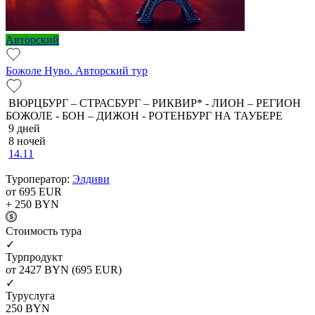
Авторский
Божоле Нуво. Авторский тур
ВЮРЦБУРГ – СТРАСБУРГ – РИКВИР* - ЛИОН – РЕГИОН
БОЖОЛЕ - БОН – ДИЖОН - РОТЕНБУРГ НА ТАУБЕРЕ
9 дней
8 ночей
14.11
Туроператор:
Элдиви
от 695
EUR
+ 250
BYN
Cтоимость тура
✓
Турпродукт
от 2427
BYN
(695 EUR)
✓
Туруслуга
250
BYN