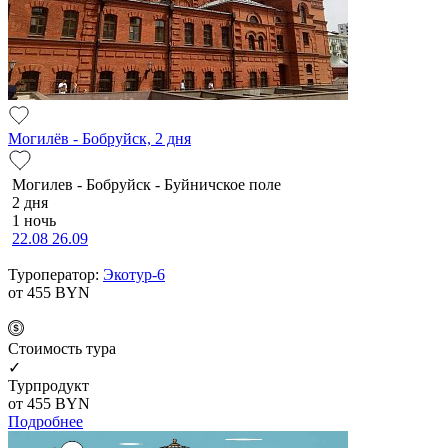
Могилёв - Бобруйск, 2 дня
Мо­ги­лев - Бобруйск - Буй­нич­ское по­ле
2 дня
1 ночь
22.08
26.09
Туроператор:
Экотур-6
от 455
BYN
Cтоимость тура
✓
Турпродукт
от 455
BYN
Подробнее