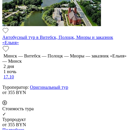
Автобусный тур в Витебск, Полоцк, Миоры и заказник
«Ельня»
Минск — Витебск — Полоцк — Миоры — заказник «Ельня»
— Минск
2 дня
1 ночь
17.10
Туроператор:
Оригинальный тур
от 355
BYN
Cтоимость тура
✓
Турпродукт
от 355
BYN
Подробнее