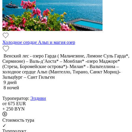
Холодное сердце Альп и магия озер
Венский лес - озеро Гарда ( Мальчезине, Лимоне Суль Гарда*,
Сирмионе) – Валь-д’Аоста* – Монблан* -озеро Маджоре*
(Стреза, Боромейские острова*)- Милан* - Вальтеллина –
холодное сердце Альп (Мантелло, Тирано, Санкт Мориц)-
Зальцбург – Сант Гильген
9 дней
8 ночей
Туроператор:
Элдиви
от 675
EUR
+ 250
BYN
Cтоимость тура
✓
Турпродукт