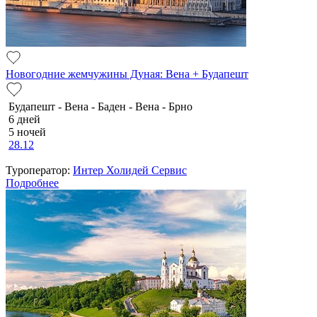
Новогодние жемчужины Дуная: Вена + Будапешт
Будапешт - Вена - Баден - Вена - Брно
6 дней
5 ночей
28.12
Туроператор:
Интер Холидей Сервис
Подробнее