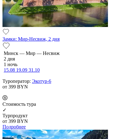
Замки: Мир-Несвиж, 2 дня
Минск — Мир — Несвиж
2 дня
1 ночь
15.08
19.09
31.10
Туроператор:
Экотур-6
от 399
BYN
Cтоимость тура
✓
Турпродукт
от 399
BYN
Подробнее