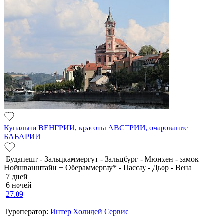
Купальни ВЕНГРИИ, красоты АВСТРИИ, очарование
БАВАРИИ
Будапешт - Зальцкаммергут - Зальцбург - Мюнхен - замок
Нойшванштайн + Обераммергау* - Пассау - Дьор - Вена
7 дней
6 ночей
27.09
Туроператор:
Интер Холидей Сервис