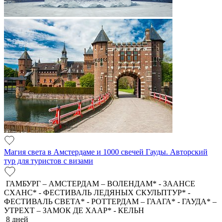
Магия света в Амстердаме и 1000 свечей Гауды. Авторский
тур для туристов с визами
ГАМБУРГ – АМСТЕРДАМ – ВОЛЕНДАМ* - ЗААНСЕ
СХАНС* - ФЕСТИВАЛЬ ЛЕДЯНЫХ СКУЛЬПТУР* -
ФЕСТИВАЛЬ СВЕТА* - РОТТЕРДАМ – ГААГА* - ГАУДА* –
УТРЕХТ – ЗАМОК ДЕ ХААР* - КЕЛЬН
8 дней