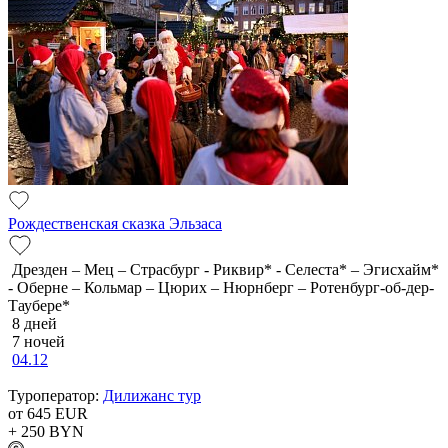
Рождественская сказка Эльзаса
Дрезден – Мец – Страсбург - Риквир* - Селеста* – Эгисхайм*
- Оберне – Кольмар – Цюрих – Нюрнберг – Ротенбург-об-дер-
Таубере*
8 дней
7 ночей
04.12
Туроператор:
Дилижанс тур
от 645
EUR
+ 250
BYN