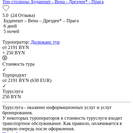
Три столицы: Будапешт - Вена - Дрезден* - Прага
5.0
(24 Отзыва)
Будапешт – Вена – Дрезден* – Прага
6 дней
5 ночей
Туроператор:
Дилижанс тур
от 2191
BYN
+ 250
BYN
Cтоимость тура
✓
Турпродукт
от 2191
BYN
(630 EUR)
✓
Туруслуга
250
BYN
Туруслуга - оказание информационных услуг и услуг
бронирования.
У некоторых туроператоров в стоимость туруслуги входит
транспортное обслуживание. Как правило, оплачивается в
первую очередь после оформления.