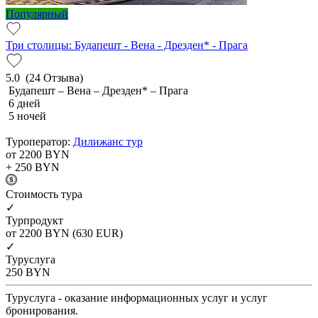
Популярный
Три столицы: Будапешт - Вена - Дрезден* - Прага
5.0
(24 Отзыва)
Будапешт – Вена – Дрезден* – Прага
6 дней
5 ночей
Туроператор:
Дилижанс тур
от 2200
BYN
+ 250
BYN
Cтоимость тура
✓
Турпродукт
от 2200
BYN
(630 EUR)
✓
Туруслуга
250
BYN
Туруслуга - оказание информационных услуг и услуг
бронирования.