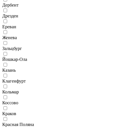
Дербент
Дрезден
Ереван
Женева
Зальцбург
Йошкар-Ола
Казань
Клагенфурт
Кольмар
Коссово
Краков
Красная Поляна