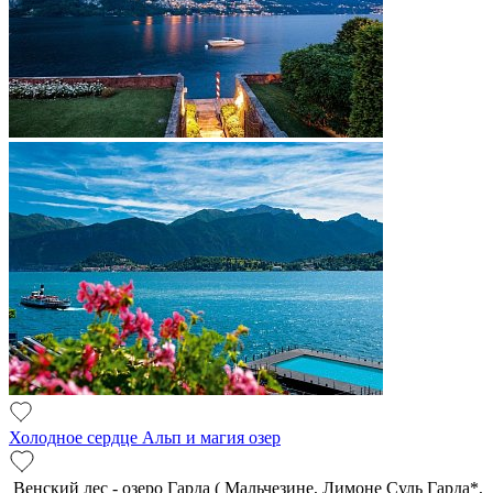
Холодное сердце Альп и магия озер
Венский лес - озеро Гарда ( Мальчезине, Лимоне Суль Гарда*,