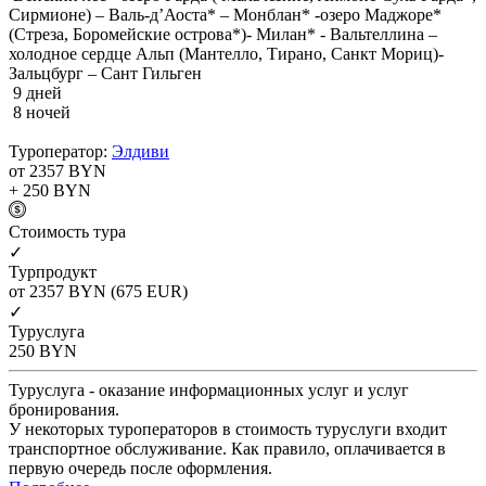
Сирмионе) – Валь-д’Аоста* – Монблан* -озеро Маджоре*
(Стреза, Боромейские острова*)- Милан* - Вальтеллина –
холодное сердце Альп (Мантелло, Тирано, Санкт Мориц)-
Зальцбург – Сант Гильген
9 дней
8 ночей
Туроператор:
Элдиви
от 2357
BYN
+ 250
BYN
Cтоимость тура
✓
Турпродукт
от 2357
BYN
(675 EUR)
✓
Туруслуга
250
BYN
Туруслуга - оказание информационных услуг и услуг
бронирования.
У некоторых туроператоров в стоимость туруслуги входит
транспортное обслуживание. Как правило, оплачивается в
первую очередь после оформления.