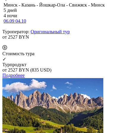
Минск - Казань - Йошкар-Ола - Свижяск - Минск
5 дней
4 ночи
06.09
04.10
Туроператор:
Оригинальный тур
от 2527
BYN
Cтоимость тура
✓
Турпродукт
от 2527
BYN
(835 USD)
Подробнее