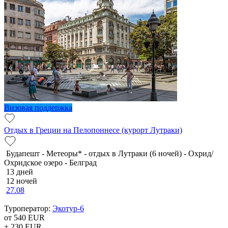
Визовая поддержка
Отдых в Греции на Пелопоннесе (курорт Лутраки)
Будапешт - Метеоры* - отдых в Лутраки (6 ночей) - Охрид/
Охридское озеро - Белград
13 дней
12 ночей
27.08
Туроператор:
Экотур-6
от 540
EUR
+ 230
EUR