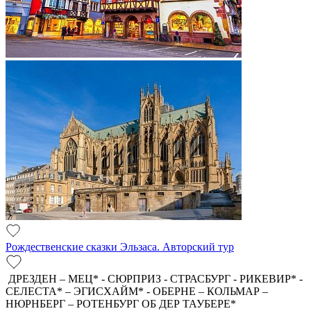
Рождественские сказки Эльзаса. Авторский тур
ДРЕЗДЕН – МЕЦ* - СЮРПРИЗ - СТРАСБУРГ - РИКЕВИР* -
СЕЛЕСТА* – ЭГИСХАЙМ* - ОБЕРНЕ – КОЛЬМАР –
НЮРНБЕРГ – РОТЕНБУРГ ОБ ДЕР ТАУБЕРЕ*