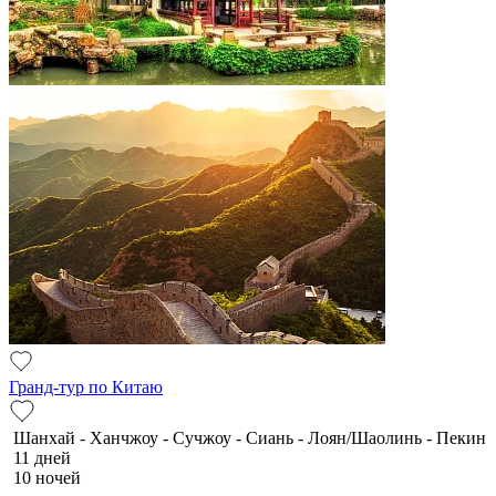
Гранд-тур по Китаю
Шанхай - Ханчжоу - Сучжоу - Сиань - Лоян/Шаолинь - Пекин
11 дней
10 ночей