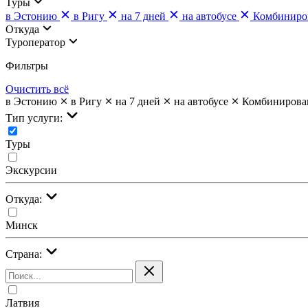
Туры
в Эстонию
в Ригу
на 7 дней
на автобусе
Комбиниро
Откуда
Туроператор
Фильтры
Очистить всё
в Эстонию
в Ригу
на 7 дней
на автобусе
Комбинирова
Тип услуги:
Туры
Экскурсии
Откуда:
Минск
Страна:
Латвия