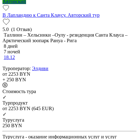
Авторский
В Лапландию к Санта Клаусу. Авторский тур
5.0
(1 Отзыв)
Таллинн – Хельсинки –Оулу - резиденция Санта Клауса –
Арктический зоопарк Рануа - Рига
8 дней
7 ночей
18.12
Туроператор:
Элдиви
от 2253
BYN
+ 250
BYN
Cтоимость тура
✓
Турпродукт
от 2253
BYN
(645 EUR)
✓
Туруслуга
250
BYN
Туруслуга - оказание информационных услуг и услуг