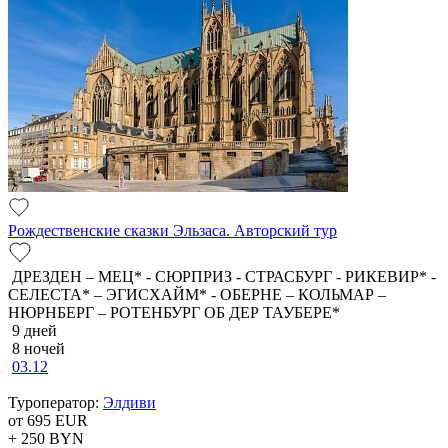
Рождественские сказки Эльзаса. Авторский тур
ДРЕЗДЕН – МЕЦ* - СЮРПРИЗ - СТРАСБУРГ - РИКЕВИР* -
СЕЛЕСТА* – ЭГИСХАЙМ* - ОБЕРНЕ – КОЛЬМАР –
НЮРНБЕРГ – РОТЕНБУРГ ОБ ДЕР ТАУБЕРЕ*
9 дней
8 ночей
03.12
Туроператор:
Элдиви
от 695
EUR
+ 250
BYN