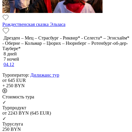
Рождественская сказка Эльзаса
Дрезден – Мец – Страсбург - Риквир* - Селеста* – Эгисхайм*
- Оберне – Кольмар – Цюрих – Нюрнберг – Ротенбург-об-дер-
Таубере*
8 дней
7 ночей
04.12
Туроператор:
Дилижанс тур
от 645
EUR
+ 250
BYN
Cтоимость тура
✓
Турпродукт
от 2243
BYN
(645 EUR)
✓
Туруслуга
250
BYN