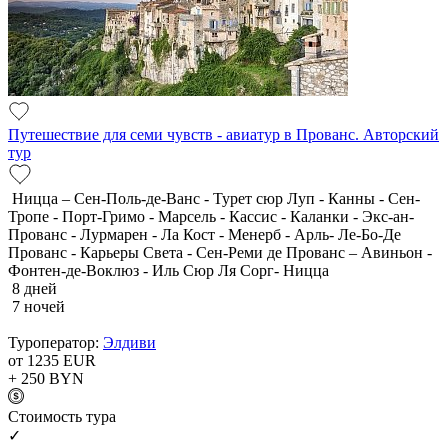
Путешествие для семи чувств - авиатур в Прованс. Авторский
тур
Ницца – Сен-Поль-де-Ванс - Турет сюр Луп - Канны - Сен-
Тропе - Порт-Гримо - Марсель - Кассис - Каланки - Экс-ан-
Прованс - Лурмарен - Ла Кост - Менерб - Арль- Ле-Бо-Де
Прованс - Карьеры Света - Сен-Реми де Прованс – Авиньон -
Фонтен-де-Воклюз - Иль Сюр Ля Сорг- Ницца
8 дней
7 ночей
Туроператор:
Элдиви
от 1235
EUR
+ 250
BYN
Cтоимость тура
✓