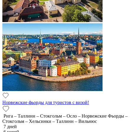
Норвежские фьорды для туристов с визой!
Рига – Таллинн – Стокгольм – Осло – Норвежские Фьорды –
Стокгольм – Хельсинки – Таллинн – Вильнюс
7 дней
6 ночей