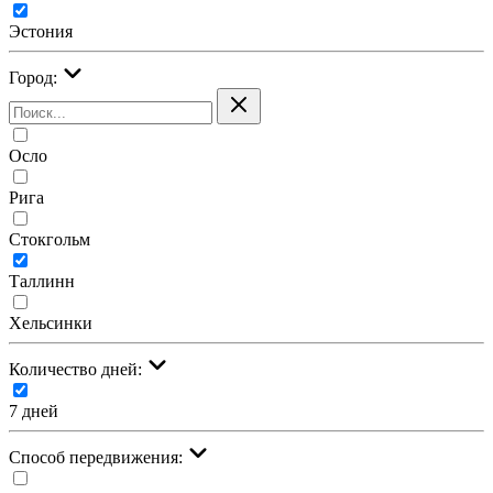
Эстония
Город:
Осло
Рига
Стокгольм
Таллинн
Хельсинки
Количество дней:
7 дней
Cпособ передвижения: