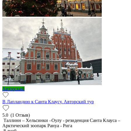
Авторский
В Лапландию к Санта Клаусу. Авторский тур
5.0
(1 Отзыв)
Таллинн – Хельсинки –Оулу - резиденция Санта Клауса –
Арктический зоопарк Рануа - Рига
8 дней