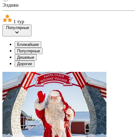
Элдиви
1 тур
Популярные
Ближайшие
Популярные
Дешевые
Дорогие