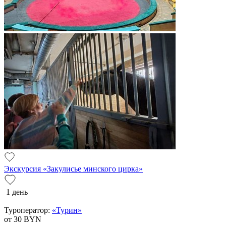
Экскурсия «Закулисье минского цирка»
1 день
Туроператор:
«Турин»
от 30
BYN