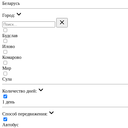
Беларусь
Город:
Будслав
Илово
Комарово
Мир
Сула
Количество дней:
1 день
Cпособ передвижения:
Автобус