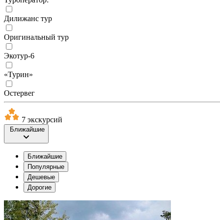
Дилижанс тур
Оригинальный тур
Экотур-6
«Турин»
Остервег
7 экскурсий
Ближайшие
Ближайшие
Популярные
Дешевые
Дорогие