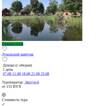
Рекомендуем
Дукорский маёнтак
Дукора (с обедом)
1 день
07.08
11.08
18.08
21.08
25.08
Туроператор:
Экотур-6
от 155
BYN
Cтоимость тура
✓