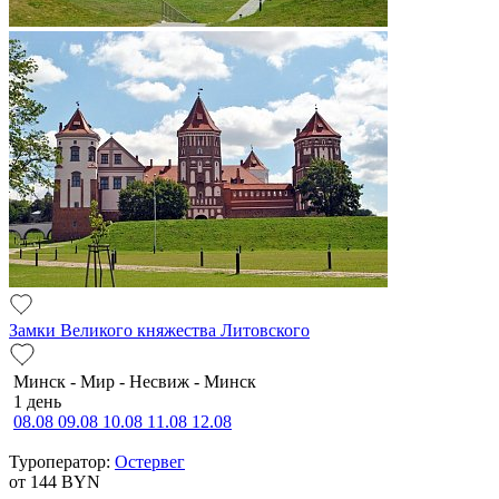
Замки Великого княжества Литовского
Минск - Мир - Несвиж - Минск
1 день
08.08
09.08
10.08
11.08
12.08
Туроператор:
Остервег
от 144
BYN