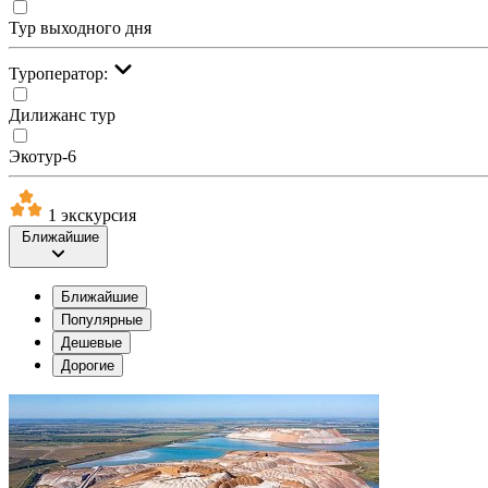
Тур выходного дня
Туроператор:
Дилижанс тур
Экотур-6
1 экскурсия
Ближайшие
Ближайшие
Популярные
Дешевые
Дорогие