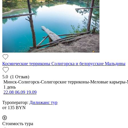
Космические терриконы Солигорска и белорусские Мальдивы
5.0
(1 Отзыв)
Минск-Солигорск-Солигорские терриконы-Меловые карьеры
1 день
22.08
06.09
19.09
Туроператор:
Дилижанс тур
от 135
BYN
Cтоимость тура