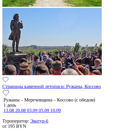
Страницы каменной летописи: Ружаны, Коссово
Ружаны – Меречевщина – Коссово (с обедом)
1 день
13.08
20.08
03.09
05.09
10.09
Туроператор:
Экотур-6
от 195
BYN