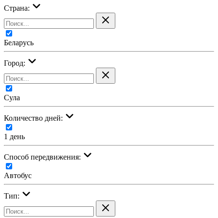
Страна:
Беларусь
Город:
Сула
Количество дней:
1 день
Cпособ передвижения:
Автобус
Тип: