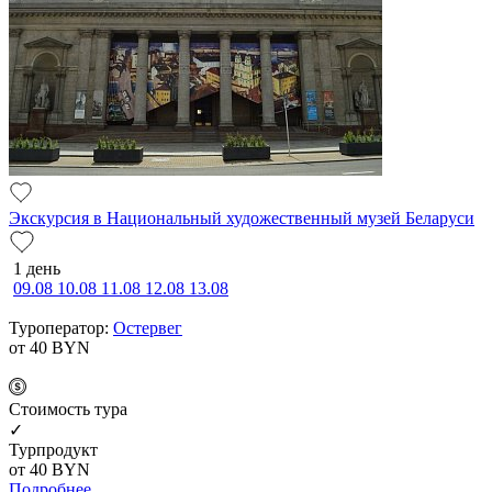
Экскурсия в Национальный художественный музей Беларуси
1 день
09.08
10.08
11.08
12.08
13.08
Туроператор:
Остервег
от 40
BYN
Cтоимость тура
✓
Турпродукт
от 40
BYN
Подробнее