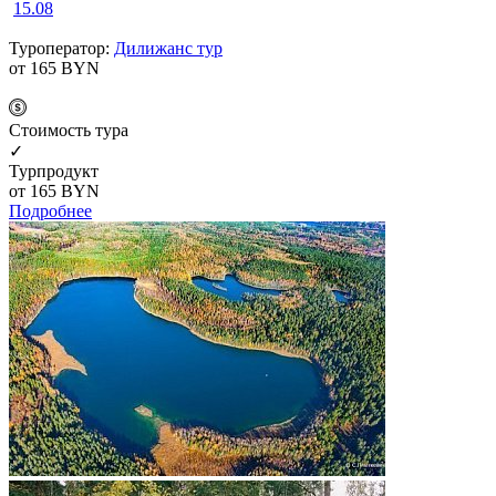
15.08
Туроператор:
Дилижанс тур
от 165
BYN
Cтоимость тура
✓
Турпродукт
от 165
BYN
Подробнее