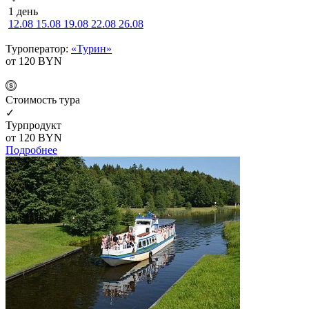
1 день
12.08
15.08
19.08
22.08
26.08
Туроператор:
«Турин»
от 120
BYN
Cтоимость тура
✓
Турпродукт
от 120
BYN
Подробнее