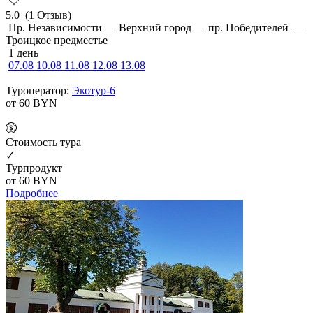
5.0
(1 Отзыв)
Пр. Независимости — Верхний город — пр. Победителей —
Троицкое предместье
1 день
07.08
10.08
11.08
12.08
13.08
Туроператор:
Экотур-6
от 60
BYN
Cтоимость тура
✓
Турпродукт
от 60
BYN
Подробнее