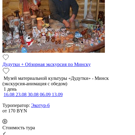
Дудутки + Обзорная экскурсия по Минску
Музей материальной культуры «Дудутки» - Минск
(экскурсия-анимация с обедом)
1 день
16.08
23.08
30.08
06.09
13.09
Туроператор:
Экотур-6
от 170
BYN
Cтоимость тура
✓