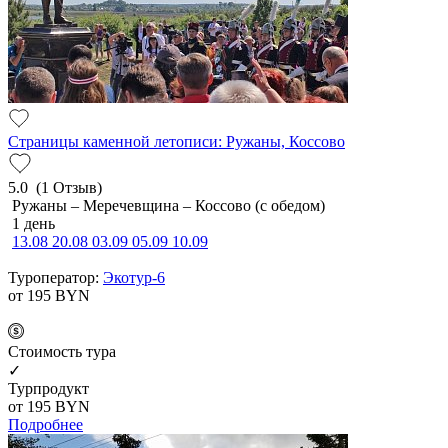
Страницы каменной летописи: Ружаны, Коссово
5.0
(1 Отзыв)
Ружаны – Меречевщина – Коссово (с обедом)
1 день
13.08
20.08
03.09
05.09
10.09
Туроператор:
Экотур-6
от 195
BYN
Cтоимость тура
✓
Турпродукт
от 195
BYN
Подробнее