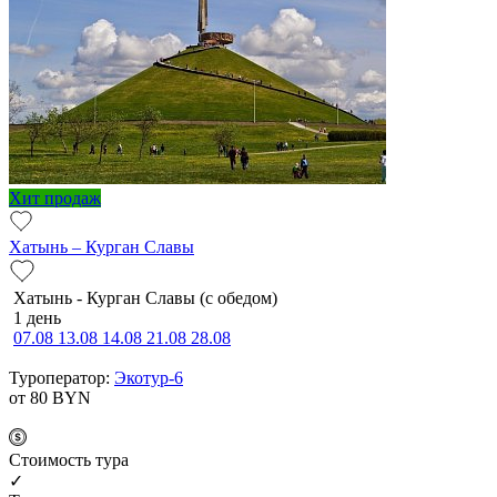
Хит продаж
Хатынь – Курган Славы
Хатынь - Курган Славы (с обедом)
1 день
07.08
13.08
14.08
21.08
28.08
Туроператор:
Экотур-6
от 80
BYN
Cтоимость тура
✓