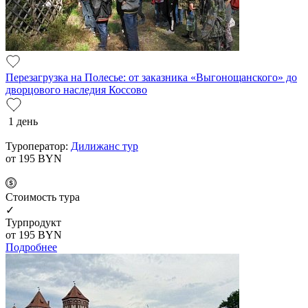
Перезагрузка на Полесье: от заказника «Выгонощанского» до
дворцового наследия Коссово
1 день
Туроператор:
Дилижанс тур
от 195
BYN
Cтоимость тура
✓
Турпродукт
от 195
BYN
Подробнее