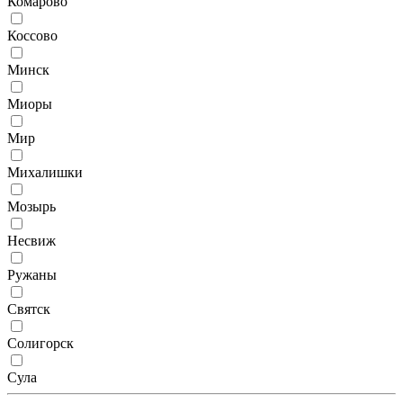
Комарово
Коссово
Минск
Миоры
Мир
Михалишки
Мозырь
Несвиж
Ружаны
Святск
Солигорск
Сула