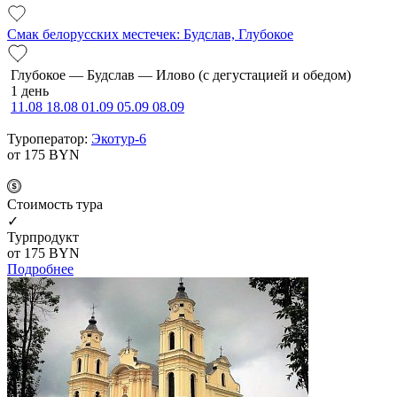
Смак белорусских местечек: Будслав, Глубокое
Глубокое — Будслав — Илово (с дегустацией и обедом)
1 день
11.08
18.08
01.09
05.09
08.09
Туроператор:
Экотур-6
от 175
BYN
Cтоимость тура
✓
Турпродукт
от 175
BYN
Подробнее