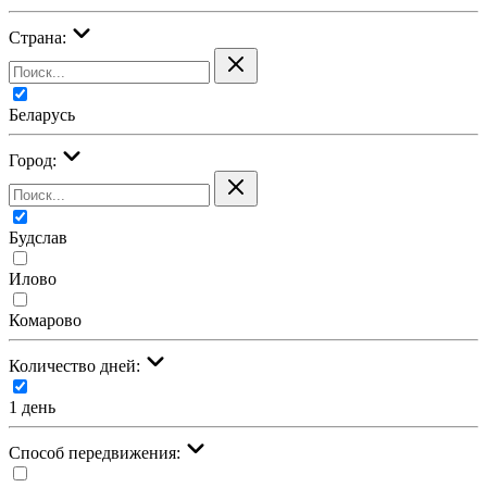
Страна:
Беларусь
Город:
Будслав
Илово
Комарово
Количество дней:
1 день
Cпособ передвижения: