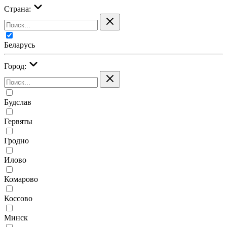
Страна:
Беларусь
Город:
Будслав
Гервяты
Гродно
Илово
Комарово
Коссово
Минск