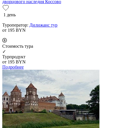
дворцового наследия Коссово
1 день
Туроператор:
Дилижанс тур
от 195
BYN
Cтоимость тура
✓
Турпродукт
от 195
BYN
Подробнее