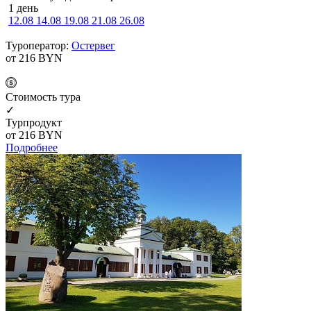
1 день
12.08
14.08
19.08
21.08
26.08
Туроператор:
Остервег
от 216
BYN
Cтоимость тура
✓
Турпродукт
от 216
BYN
Подробнее