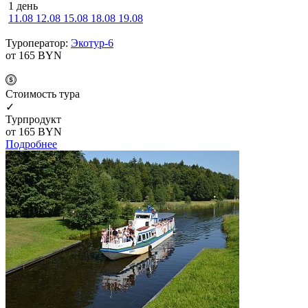
1 день
11.08
12.08
15.08
18.08
19.08
Туроператор:
Экотур-6
от 165
BYN
Cтоимость тура
✓
Турпродукт
от 165
BYN
Подробнее