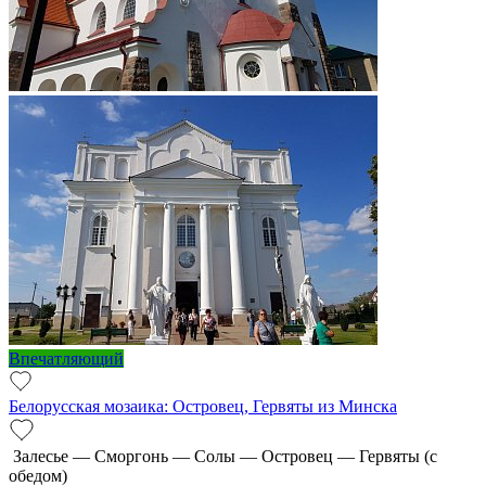
Впечатляющий
Белорусская мозаика: Островец, Гервяты из Минска
Залесье — Сморгонь — Солы — Островец — Гервяты (с
обедом)