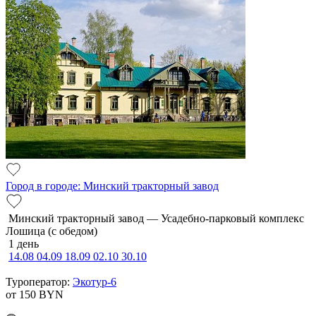
Город в городе: Минский тракторный завод
Минский тракторный завод — Усадебно-парковый комплекс
Лошица (с обедом)
1 день
14.08
04.09
18.09
02.10
30.10
Туроператор:
Экотур-6
от 150
BYN