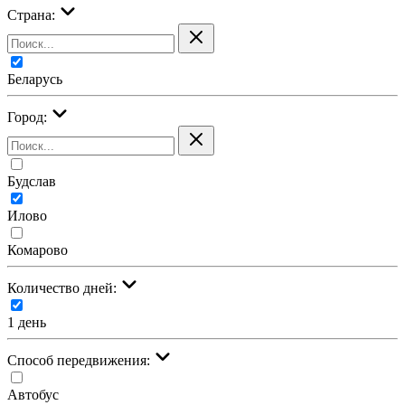
Страна:
Беларусь
Город:
Будслав
Илово
Комарово
Количество дней:
1 день
Cпособ передвижения:
Автобус