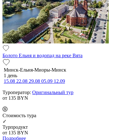
Болото Ельня и водопад на реке Вята
Минск-Ельня-Миоры-Минск
1 день
15.08
22.08
29.08
05.09
12.09
Туроператор:
Оригинальный тур
от 135
BYN
Cтоимость тура
✓
Турпродукт
от 135
BYN
Подробнее