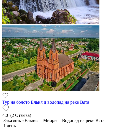
Тур на болото Ельня и водопад на реке Вята
4.0
(2 Отзыва)
Заказник «Ельня» – Миоры – Водопад на реке Вята
1 день