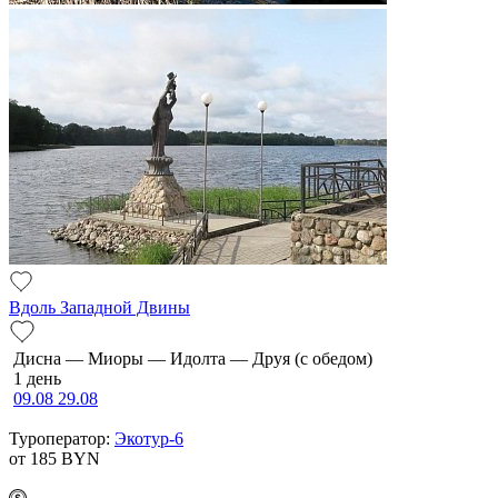
Вдоль Западной Двины
Дисна — Миоры — Идолта — Друя (с обедом)
1 день
09.08
29.08
Туроператор:
Экотур-6
от 185
BYN