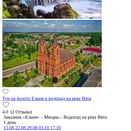
Тур на болото Ельня и водопад на реке Вята
4.0
(2 Отзыва)
Заказник «Ельня» – Миоры – Водопад на реке Вята
1 день
15.08
22.08
29.08
03.10
17.10