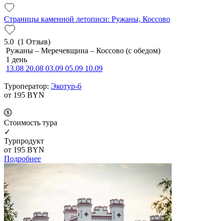
Страницы каменной летописи: Ружаны, Коссово
5.0
(1 Отзыв)
Ружаны – Меречевщина – Коссово (с обедом)
1 день
13.08
20.08
03.09
05.09
10.09
Туроператор:
Экотур-6
от 195
BYN
Cтоимость тура
✓
Турпродукт
от 195
BYN
Подробнее