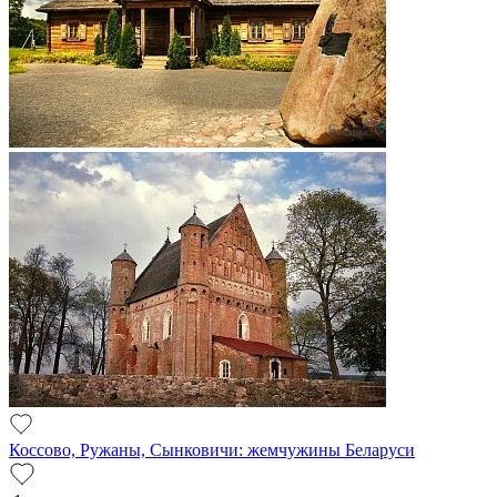
Коссово, Ружаны, Сынковичи: жемчужины Беларуси