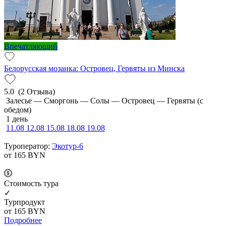
Впечатляющий
Белорусская мозаика: Островец, Гервяты из Минска
5.0
(2 Отзыва)
Залесье — Сморгонь — Солы — Островец — Гервяты (с
обедом)
1 день
11.08
12.08
15.08
18.08
19.08
Туроператор:
Экотур-6
от 165
BYN
Cтоимость тура
✓
Турпродукт
от 165
BYN
Подробнее