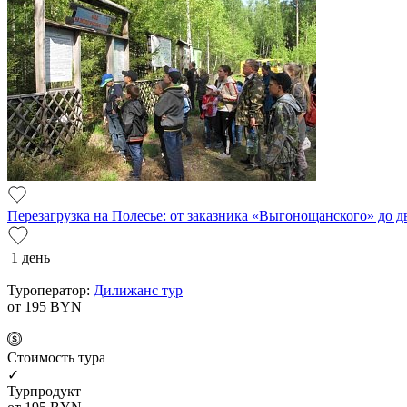
Перезагрузка на Полесье: от заказника «Выгонощанского» до 
1 день
Туроператор:
Дилижанс тур
от 195
BYN
Cтоимость тура
✓
Турпродукт