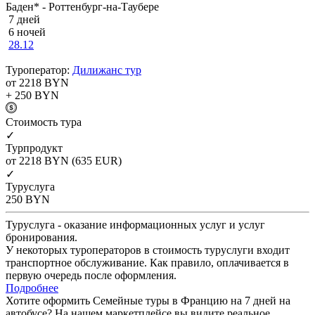
Баден* - Роттенбург-на-Таубере
7 дней
6 ночей
28.12
Туроператор:
Дилижанс тур
от 2218
BYN
+ 250
BYN
Cтоимость тура
✓
Турпродукт
от 2218
BYN
(635 EUR)
✓
Туруслуга
250
BYN
Туруслуга - оказание информационных услуг и услуг
бронирования.
У некоторых туроператоров в стоимость туруслуги входит
транспортное обслуживание. Как правило, оплачивается в
первую очередь после оформления.
Подробнее
Хотите оформить Семейные туры в Францию на 7 дней на
автобусе? На нашем маркетплейсе вы видите реальное