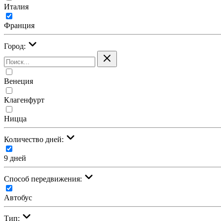
Италия
Франция
Город:
Венеция
Клагенфурт
Ницца
Количество дней:
9 дней
Cпособ передвижения:
Автобус
Тип: