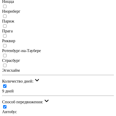
Ницца
Нюрнберг
Париж
Прага
Риквир
Ротенбург-на-Таубере
Страсбург
Эгисхайм
Количество дней:
9 дней
Cпособ передвижения:
Автобус