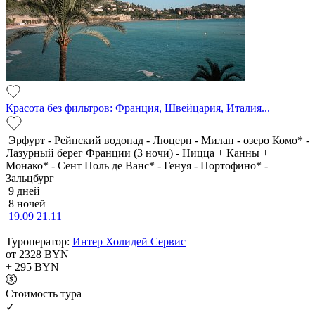
Красота без фильтров: Франция, Швейцария, Италия...
Эрфурт - Рейнский водопад - Люцерн - Милан - озеро Комо* -
Лазурный берег Франции (3 ночи) - Ницца + Канны +
Монако* - Сент Поль де Ванс* - Генуя - Портофино* -
Зальцбург
9 дней
8 ночей
19.09
21.11
Туроператор:
Интер Холидей Сервис
от 2328
BYN
+ 295
BYN
Cтоимость тура
✓