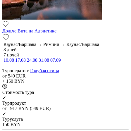
Дольче Вита на Адриатике
Каунас/Варшава → Римини → Каунас/Варшава
8 дней
7 ночей
10.08
17.08
24.08
31.08
07.09
Туроператор:
Голубая птица
от 549
EUR
+ 150
BYN
Cтоимость тура
✓
Турпродукт
от 1917
BYN
(549 EUR)
✓
Туруслуга
150
BYN