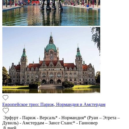
Европейское трио: Париж, Нормандия и Амстердам
Эрфурт - Париж - Версаль* - Нормандия* (Руан – Этрета –
Дувиль) - Амстердам – Зансе Сханс* - Ганновер
8 дней