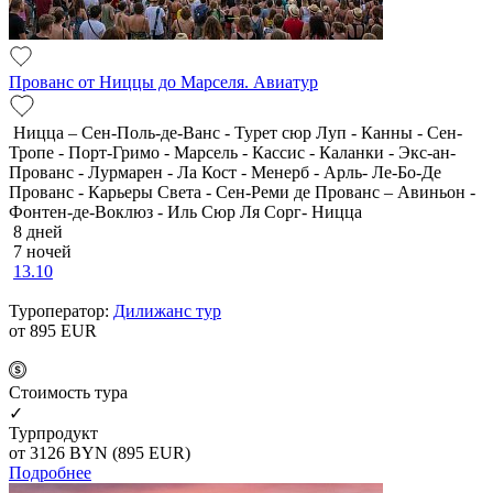
Прованс от Ниццы до Марселя. Авиатур
Ницца – Сен-Поль-де-Ванс - Турет сюр Луп - Канны - Сен-
Тропе - Порт-Гримо - Марсель - Кассис - Каланки - Экс-ан-
Прованс - Лурмарен - Ла Кост - Менерб - Арль- Ле-Бо-Де
Прованс - Карьеры Света - Сен-Реми де Прованс – Авиньон -
Фонтен-де-Воклюз - Иль Сюр Ля Сорг- Ницца
8 дней
7 ночей
13.10
Туроператор:
Дилижанс тур
от 895
EUR
Cтоимость тура
✓
Турпродукт
от 3126
BYN
(895 EUR)
Подробнее