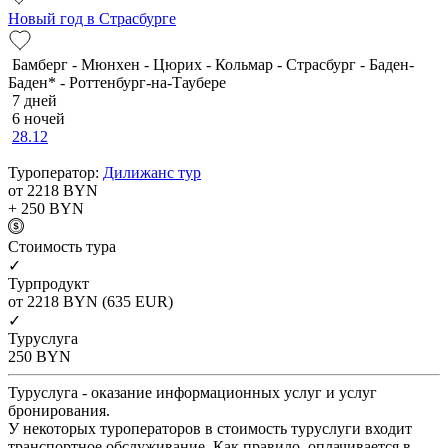
Новый год в Страсбурге
Бамберг - Мюнхен - Цюрих - Кольмар - Страсбург - Баден-
Баден* - Роттенбург-на-Таубере
7 дней
6 ночей
28.12
Туроператор:
Дилижанс тур
от 2218
BYN
+ 250
BYN
Cтоимость тура
✓
Турпродукт
от 2218
BYN
(635 EUR)
✓
Туруслуга
250
BYN
Туруслуга - оказание информационных услуг и услуг
бронирования.
У некоторых туроператоров в стоимость туруслуги входит
транспортное обслуживание. Как правило, оплачивается в