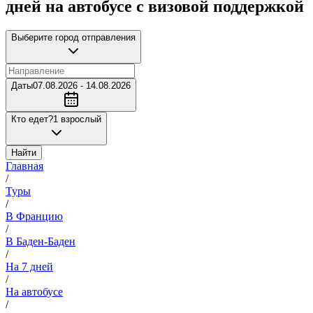
дней на автобусе с визовой поддержкой
Выберите город отправления
Даты
07.08.2026 - 14.08.2026
Кто едет?
1 взрослый
Найти
Главная
/
Туры
/
В Францию
/
В Баден-Баден
/
На 7 дней
/
На автобусе
/