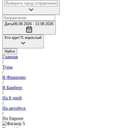
Даты
06.08.2026 - 13.08.2026
Кто едет?
1 взрослый
Найти
Главная
/
Туры
/
В Францию
/
В Бамберг
/
На 8 дней
/
На автобусе
/
По Европе
5