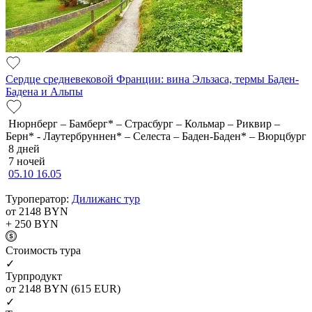
Сердце средневековой Франции: вина Эльзаса, термы Баден-
Бадена и Альпы
Нюрнберг – Бамберг* – Страсбург – Кольмар – Риквир –
Берн* - Лаутербруннен* – Селеста – Баден-Баден* – Вюрцбург
8 дней
7 ночей
05.10
16.05
Туроператор:
Дилижанс тур
от 2148
BYN
+ 250
BYN
Cтоимость тура
✓
Турпродукт
от 2148
BYN
(615 EUR)
✓