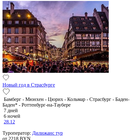
Новый год в Страсбурге
Бамберг - Мюнхен - Цюрих - Кольмар - Страсбург - Баден-
Баден* - Роттенбург-на-Таубере
7 дней
6 ночей
28.12
Туроператор:
Дилижанс тур
от 2218
BYN